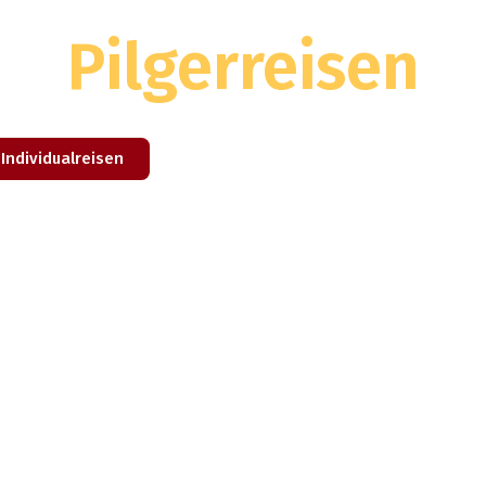
Jakobsweg
Pilgerreisen
ur – Austausch & Abenteuer – Nachdenke
Individualreisen