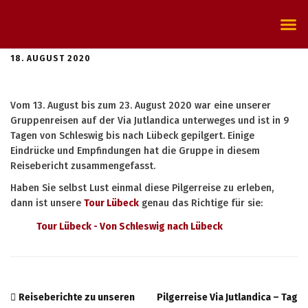
Gruppenrei
Individualrei
Termin
Kontakt & Infos
Über Pilgi
18. AUGUST 2020
Vom 13. August bis zum 23. August 2020 war eine unserer
Gruppenreisen auf der Via Jutlandica unterweges und ist in 9
Tagen von Schleswig bis nach Lübeck gepilgert. Einige
Eindrücke und Empfindungen hat die Gruppe in diesem
Reisebericht zusammengefasst.
Haben Sie selbst Lust einmal diese Pilgerreise zu erleben,
dann ist unsere
Tour Lübeck
genau das Richtige für sie:
Tour Lübeck - Von Schleswig nach Lübeck
Reiseberichte zu unseren
Pilgerreise Via Jutlandica – Tag